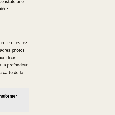
 constate une
nière
urelle et évitez
cadres photos
mum trois
 la profondeur,
a carte de la
ansformer