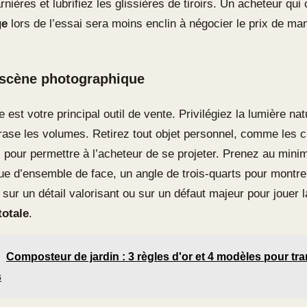
rnières et lubrifiez les glissières de tiroirs. Un acheteur qui
ge
lors de l’essai sera moins enclin à négocier le prix de ma
 scène photographique
 est votre principal outil de vente. Privilégiez la lumière nat
écrase les volumes. Retirez tout objet personnel, comme les 
, pour permettre à l’acheteur de se projeter. Prenez au mini
ue d’ensemble de face, un angle de trois-quarts pour montrer
 sur un détail valorisant ou sur un défaut majeur pour jouer l
totale
.
Composteur de jardin : 3 règles d'or et 4 modèles pour tr
s