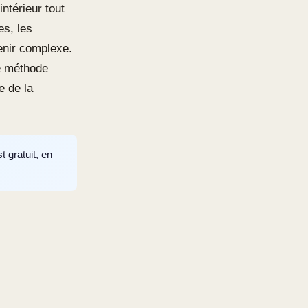
ntérieur tout
es, les
enir complexe.
ne méthode
e de la
 gratuit, en