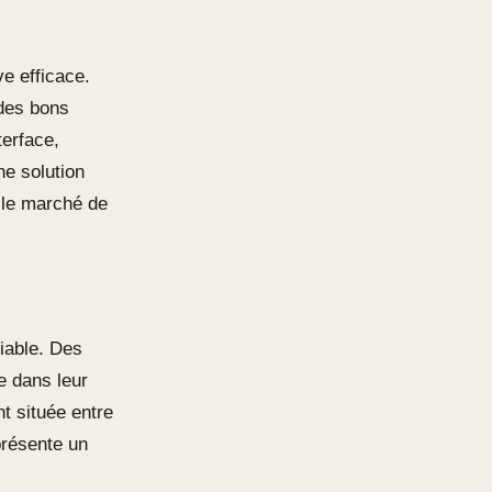
e efficace.
des bons
terface,
ne solution
 le marché de
fiable. Des
 dans leur
t située entre
présente un