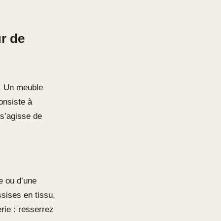
r de
s. Un meuble
onsiste à
l s’agisse de
re ou d’une
sises en tissu,
rie : resserrez