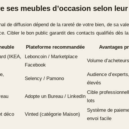
e ses meubles d’occasion selon leur 
al de diffusion dépend de la rareté de votre bien, de sa val
e. Cibler le bon public garantit des contacts qualifiés dès la
meuble
Plateforme recommandée
Avantages pr
ard (IKEA,
Leboncoin / Marketplace
Volume d’acheteurs 
Facebook
e,
Audience d’experts,
Selency / Pamono
élevés
Cible professionnel
reau
Adopte un Bureau / LinkedIn
lots
Système de paiemen
et déco
Vinted (catégorie Maison)
envoi facile