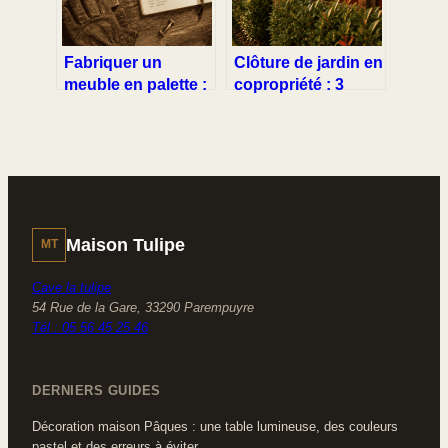
Fabriquer un
Clôture de jardin en
meuble en palette :
copropriété : 3
30 euros de budget
règles pour
pour une création
sécuriser votre
unique et sécurisée
projet et éviter le
démontage
Maison Tulipe
MT
Cave la tulipe
54 Rue de la Gare, 33290 Parempuyre
Tél : 05 56 45 25 46
DERNIERS GUIDES
Décoration maison Pâques : une table lumineuse, des couleurs
pastel et des erreurs à éviter