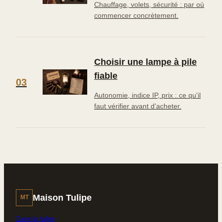
Chauffage, volets, sécurité : par où
commencer concrètement.
Choisir une lampe à pile
fiable
03
Autonomie, indice IP, prix : ce qu'il
faut vérifier avant d'acheter.
Maison Tulipe
MT
Cave la tulipe