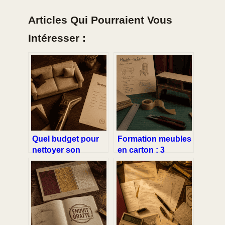
Articles Qui Pourraient Vous
Intéresser :
Quel budget pour
Formation meubles
nettoyer son
en carton : 3
canapé ? Tarifs,
techniques de
méthodes et 50%
structure pour un
de réduction fiscale
mobilier durable et
professionnel