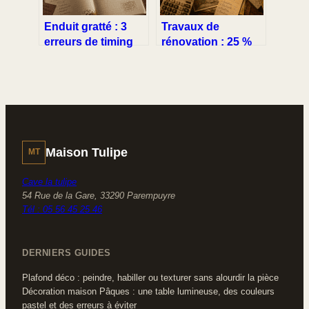
Enduit gratté : 3
Travaux de
erreurs de timing
rénovation : 25 %
qui ruinent
de crédit d’impôt,
l’esthétique de
TVA réduite et les
votre façade
erreurs à éviter
pour maximiser vos
aides
Maison Tulipe
MT
Cave la tulipe
54 Rue de la Gare, 33290 Parempuyre
Tél : 05 56 45 25 46
DERNIERS GUIDES
Plafond déco : peindre, habiller ou texturer sans alourdir la pièce
Décoration maison Pâques : une table lumineuse, des couleurs
pastel et des erreurs à éviter