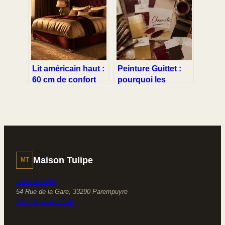
étanchéité et
fixations pour
mobilité ?
libérer votre espace
de vie
Lit américain haut :
Peinture Guittet :
60 cm de confort
pourquoi les
pour transformer
professionnels
votre sommeil
privilégient cette
expertise française
depuis 1864
Maison Tulipe
MT
Cave la tulipe
54 Rue de la Gare, 33290 Parempuyre
Tél : 05 56 45 25 46