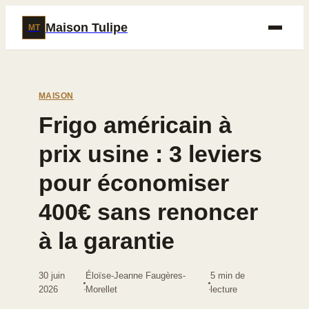
Maison Tulipe
MT
MAISON
Frigo américain à
prix usine : 3 leviers
pour économiser
400€ sans renoncer
à la garantie
30 juin
Éloïse-Jeanne Faugères-
5 min de
·
·
2026
Morellet
lecture