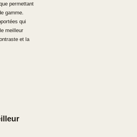
ique permettant
u de gamme.
pportées qui
le meilleur
ontraste et la
illeur