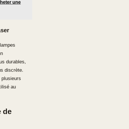
acheter une
aser
s lampes
un
us durables,
s discrète.
 plusieurs
ilisé au
e de