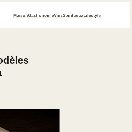
Maison
Gastronomie
Vins
Spiritueux
Lifestyle
odèles
a