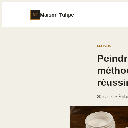
Maison Tulipe
MT
MAISON
Peindr
méthod
réussi
30 mai 2026
Éloïs
·