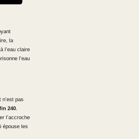
oyant
re, la
 l’eau claire
risonne l’eau
 n’est pas
fin 240
.
ser l’accroche
ui épouse les