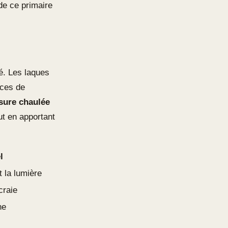
 de ce primaire
hé. Les laques
aces de
sure chaulée
ut en apportant
l
t la lumière
craie
ne