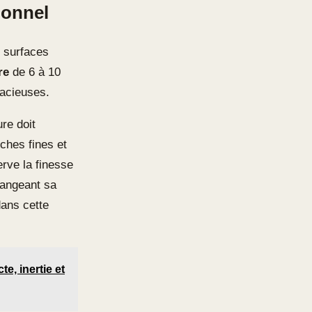
ionnel
s surfaces
re
de 6 à 10
racieuses.
re doit
uches fines et
rve la finesse
hangeant sa
dans cette
e, inertie et