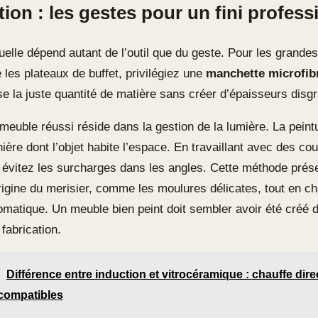
tion : les gestes pour un fini profess
uelle dépend autant de l’outil que du geste. Pour les grande
les plateaux de buffet, privilégiez une
manchette microfib
e la juste quantité de matière sans créer d’épaisseurs disg
meuble réussi réside dans la gestion de la lumière. La peintu
nière dont l’objet habite l’espace. En travaillant avec des co
 évitez les surcharges dans les angles. Cette méthode prése
origine du merisier, comme les moulures délicates, tout en c
omatique. Un meuble bien peint doit sembler avoir été créé 
fabrication.
Différence entre induction et vitrocéramique : chauffe direct
compatibles