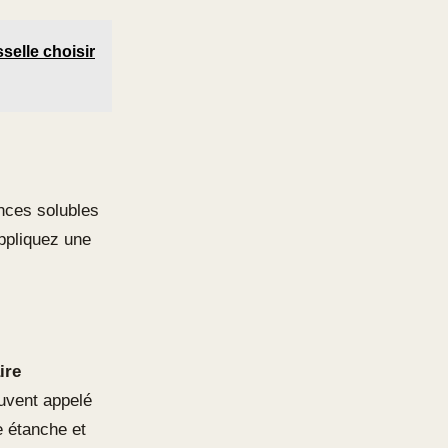
selle choisir
ances solubles
appliquez une
ire
ouvent appelé
e étanche et