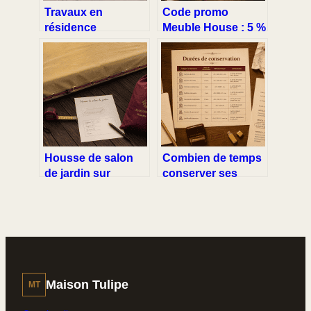
Travaux en
Code promo
résidence
Meuble House : 5 %
principale : 4 aides
de remise
fiscales pour
immédiate et 4
réduire votre
stratégies pour
facture de
alléger votre
rénovation
budget décoration
Housse de salon
Combien de temps
de jardin sur
conserver ses
mesure : 4 finitions
papiers ? Tableau
et traitement
récapitulatif et
Lowick pour
guide pratique
protéger
durablement votre
mobilier
Maison Tulipe
MT