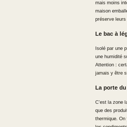
mais moins inte
maison emballé
préserve leurs 
Le bac à lé
Isolé par une 
une humidité su
Attention : ce
jamais y être s
La porte du
C’est la zone l
que des produi
thermique. On 
les condiments