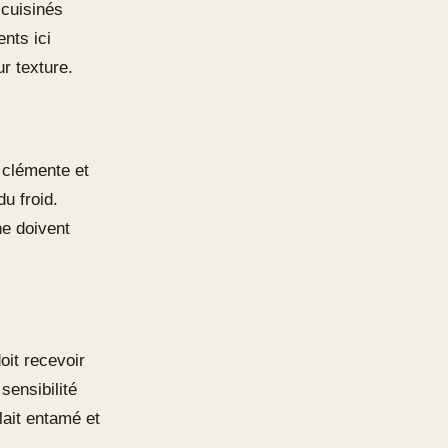
 cuisinés
nts ici
ur texture.
 clémente et
du froid.
e doivent
oit recevoir
sensibilité
lait entamé et