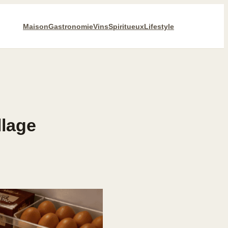
Maison
Gastronomie
Vins
Spiritueux
Lifestyle
llage