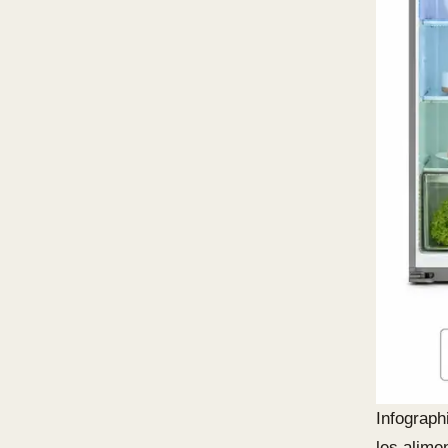
Infograph
les alime