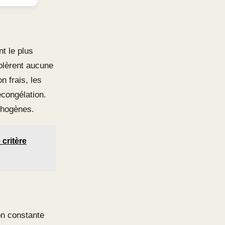
t le plus
tolèrent aucune
on frais, les
écongélation.
athogènes.
 critère
ion constante