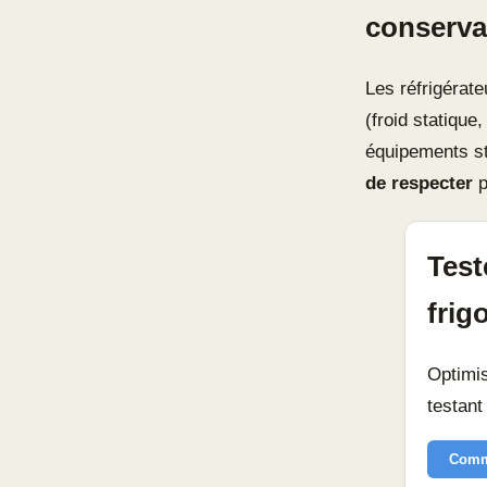
conserva
Les réfrigérate
(froid statique
équipements sta
de respecter
p
Test
frig
Optimis
testant
Comm