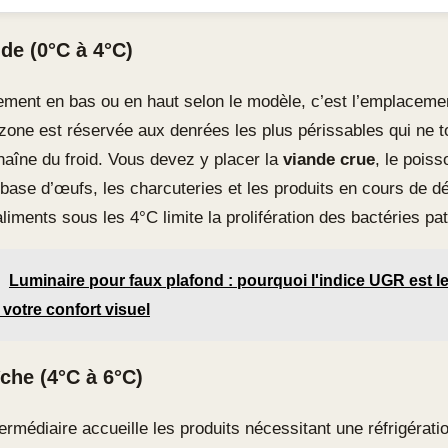
ide (0°C à 4°C)
ement en bas ou en haut selon le modèle, c’est l’emplacemen
e zone est réservée aux denrées les plus périssables qui ne 
haîne du froid. Vous devez y placer la
viande crue
, le poiss
 base d’œufs, les charcuteries et les produits en cours de d
liments sous les 4°C limite la prolifération des bactéries p
Luminaire pour faux plafond : pourquoi l'indice UGR est le
 votre confort visuel
îche (4°C à 6°C)
termédiaire accueille les produits nécessitant une réfrigérat