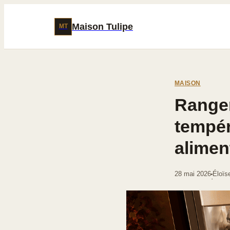
Maison Tulipe
MT
MAISON
Ranger
tempér
alimen
28 mai 2026
Éloïs
·