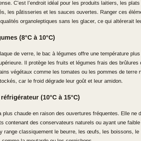
nse. C’est l’endroit idéal pour les produits laitiers, les plats
s, les pâtisseries et les sauces ouvertes. Ranger ces éléme
qualités organoleptiques sans les glacer, ce qui altérerait le
gumes (8°C à 10°C)
plaque de verre, le bac à légumes offre une température plus
périeure. Il protège les fruits et légumes frais des brûlures 
rtains végétaux comme les tomates ou les pommes de terre n
tockés, car le froid dégrade leur goût et leur amidon.
 réfrigérateur (10°C à 15°C)
a plus chaude en raison des ouvertures fréquentes. Elle ne d
ts contenant des conservateurs naturels ou ayant une faible 
y range classiquement le beurre, les œufs, les boissons, le 
 comme la moutarde ou les cornichons.