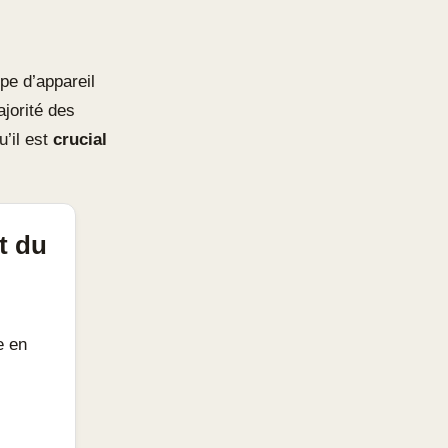
ype d’appareil
ajorité des
u’il est
crucial
t du
e en