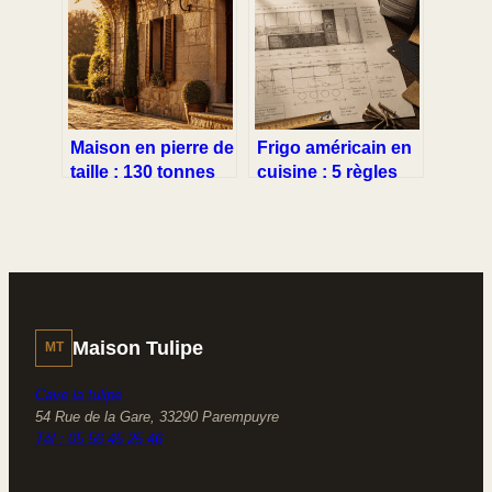
espace sans
réflexes pour un
encombrement
résultat impeccable
Maison en pierre de
Frigo américain en
taille : 130 tonnes
cuisine : 5 règles
de roche pour une
d’or pour une
durabilité séculaire
intégration invisible
et fonctionnelle
Maison Tulipe
MT
Cave la tulipe
54 Rue de la Gare, 33290 Parempuyre
Tél : 05 56 45 25 46