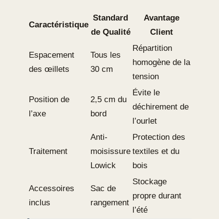
Standard
Avantage
Caractéristique
de Qualité
Client
Répartition
Espacement
Tous les
homogène de la
des œillets
30 cm
tension
Évite le
Position de
2,5 cm du
déchirement de
l’axe
bord
l’ourlet
Anti-
Protection des
Traitement
moisissure
textiles et du
Lowick
bois
Stockage
Accessoires
Sac de
propre durant
inclus
rangement
l’été