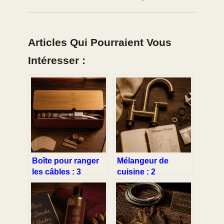
Articles Qui Pourraient Vous
Intéresser :
Boîte pour ranger
Mélangeur de
les câbles : 3
cuisine : 2
étapes simples
poignées, durabilité
pour sécuriser vos
et précision pour
branchements et
une installation
épurer votre
maîtrisée