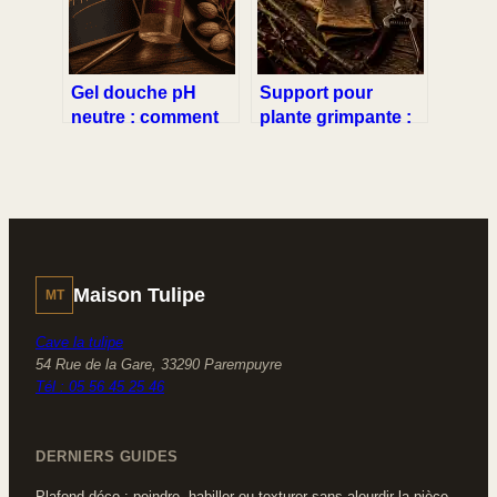
espace
Gel douche pH
Support pour
neutre : comment
plante grimpante :
protéger votre
comment choisir la
barrière cutanée au
structure idéale
quotidien ?
pour vos végétaux
?
Maison Tulipe
MT
Cave la tulipe
54 Rue de la Gare, 33290 Parempuyre
Tél : 05 56 45 25 46
DERNIERS GUIDES
Plafond déco : peindre, habiller ou texturer sans alourdir la pièce