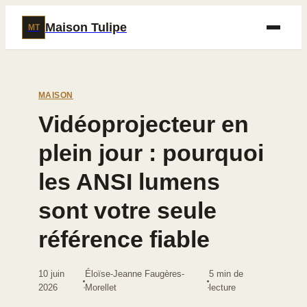
Maison Tulipe
MT
MAISON
Vidéoprojecteur en
plein jour : pourquoi
les ANSI lumens
sont votre seule
référence fiable
10 juin
Éloïse-Jeanne Faugères-
5 min de
·
·
2026
Morellet
lecture