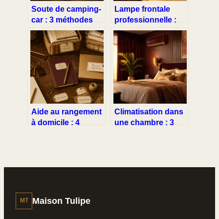
Soute de camping-
Lampe frontale
car : 3 méthodes
professionnelle :
pour tout organiser
puissance,
sans rien
autonomie et
décharger
robustesse pour
vos chantiers
Aide au rangement
Climatisation dans
à domicile : 4
une chambre : 3
étapes pour
règles d’or pour
désencombrer et
des nuits fraîches à
alléger votre
19 dB
quotidien
Maison Tulipe
MT