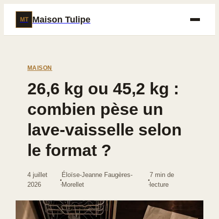
Maison Tulipe
MT
MAISON
26,6 kg ou 45,2 kg :
combien pèse un
lave-vaisselle selon
le format ?
4 juillet
Éloïse-Jeanne Faugères-
7 min de
·
·
2026
Morellet
lecture