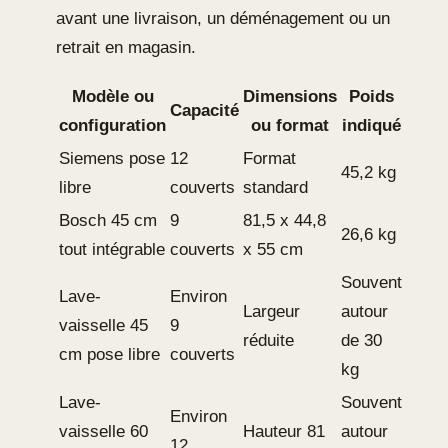
avant une livraison, un déménagement ou un
retrait en magasin.
Modèle ou
Dimensions
Poids
Capacité
configuration
ou format
indiqué
Siemens pose
12
Format
45,2 kg
libre
couverts
standard
Bosch 45 cm
9
81,5 x 44,8
26,6 kg
tout intégrable
couverts
x 55 cm
Souvent
Lave-
Environ
Largeur
autour
vaisselle 45
9
réduite
de 30
cm pose libre
couverts
kg
Lave-
Souvent
Environ
vaisselle 60
Hauteur 81
autour
12