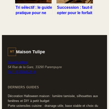
Tri sélectif : le guide
Succession : faut-il
pratique pour ne
opter pour le forfait
plus confondre vos
de 5 % ou
poubelles
l’inventaire des
meubles meublants
?
Maison Tulipe
MT
Cave la tulipe
54 Rue de la Gare, 33290 Parempuyre
Tél : 05 56 45 25 46
DERNIERS GUIDES
Décoration Halloween maison : lumière tamisée, silhouettes aux
fenêtres et DIY à petit budget
Porte ustensiles cuisine : drainage utile, base stable et choix du