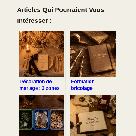
Articles Qui Pourraient Vous
Intéresser :
Décoration de
Formation
mariage : 3 zones
bricolage
stratégiques pour
LeLabDuBricoleur :
sublimer vos
tarifs, formules et
photos et marquer
rentabilité réelle
les esprits