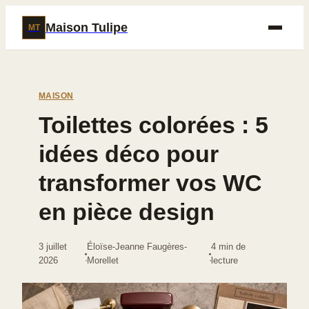
Maison Tulipe
MT
MAISON
Toilettes colorées : 5
idées déco pour
transformer vos WC
en pièce design
3 juillet
Éloïse-Jeanne Faugères-
4 min de
·
·
2026
Morellet
lecture