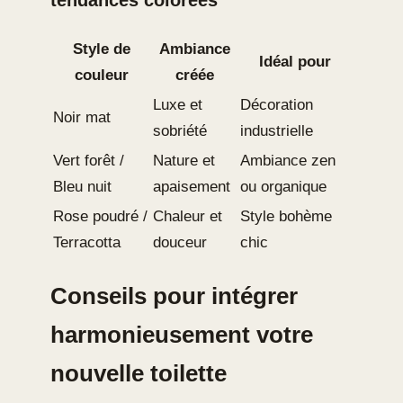
tendances colorées
Style de
Ambiance
Idéal pour
couleur
créée
Luxe et
Décoration
Noir mat
sobriété
industrielle
Vert forêt /
Nature et
Ambiance zen
Bleu nuit
apaisement
ou organique
Rose poudré /
Chaleur et
Style bohème
Terracotta
douceur
chic
Conseils pour intégrer
harmonieusement votre
nouvelle toilette