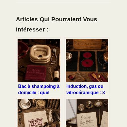
Articles Qui Pourraient Vous
Intéresser :
Bac à shampoing à
Induction, gaz ou
domicile : quel
vitrocéramique : 3
modèle choisir
critères décisifs
pour allier confort,
pour choisir votre
étanchéité et
plaque de cuisson
mobilité ?