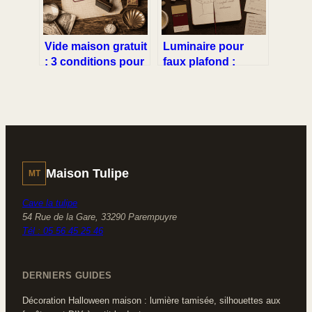
Vide maison gratuit
Luminaire pour
: 3 conditions pour
faux plafond :
ne rien payer lors
pourquoi l’indice
d’un débarras
UGR est le critère
décisif pour votre
confort visuel
Maison Tulipe
MT
Cave la tulipe
54 Rue de la Gare, 33290 Parempuyre
Tél : 05 56 45 25 46
DERNIERS GUIDES
Décoration Halloween maison : lumière tamisée, silhouettes aux