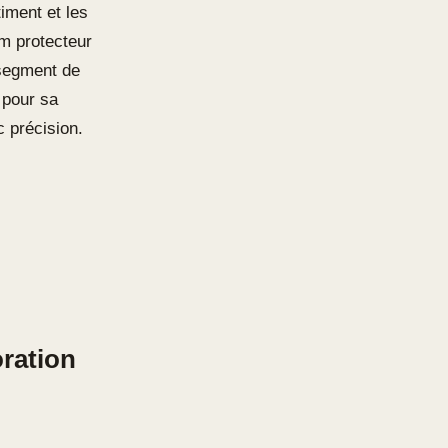
iment et les
ilm protecteur
segment de
 pour sa
c précision.
oration