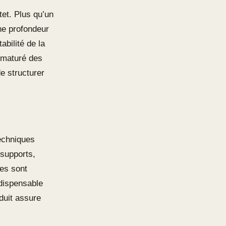
tet. Plus qu’un
ne profondeur
abilité de la
ématuré des
e structurer
techniques
 supports,
tes sont
ndispensable
duit assure