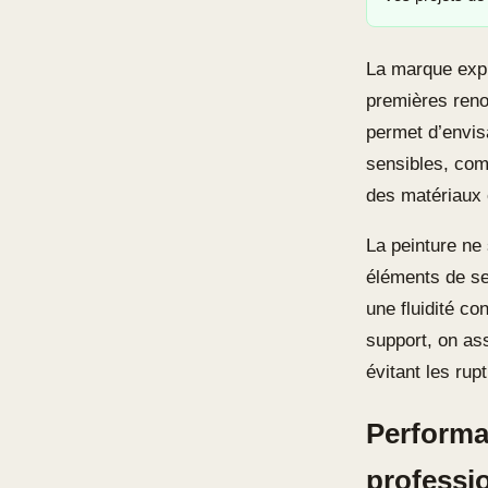
La marque expl
premières reno
permet d’envis
sensibles, com
des matériaux e
La peinture ne 
éléments de ser
une fluidité c
support, on ass
évitant les rup
Performan
professi