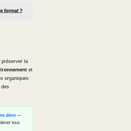
le format ?
s
 préserver la
ironnement
et
és organiques
é des
ons déco
—
blimer tous