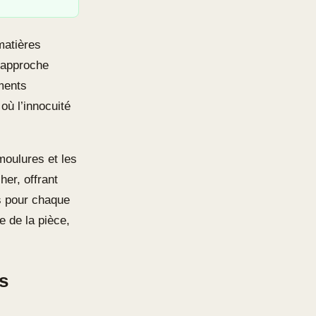
matières
e approche
ments
où l’innocuité
moulures et les
her, offrant
es pour chaque
e de la pièce,
es