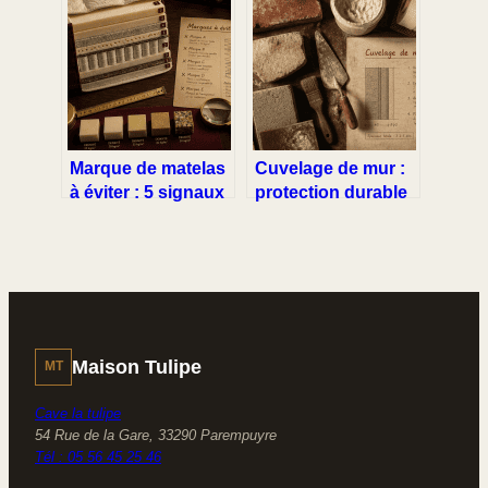
de calcul, recul
sublimer vos
idéal et erreurs à
photos et marquer
éviter
les esprits
Marque de matelas
Cuvelage de mur :
à éviter : 5 signaux
protection durable
techniques qui
ou risque
trahissent une
d’humidité piégée ?
literie médiocre
Maison Tulipe
MT
Cave la tulipe
54 Rue de la Gare, 33290 Parempuyre
Tél : 05 56 45 25 46