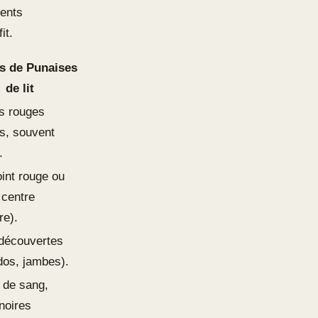
ments
it.
s de Punaises
de lit
s rouges
ts, souvent
.
oint rouge ou
 centre
re).
découvertes
dos, jambes).
 de sang,
noires