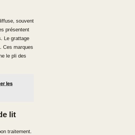
iffuse, souvent
es présentent
. Le grattage
es. Ces marques
me le pli des
er les
e lit
bon traitement.