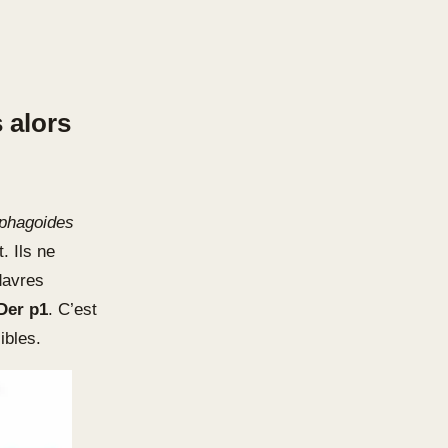
 alors
phagoides
. Ils ne
davres
Der p1
. C’est
ibles.