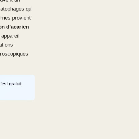
ématophages qui
urnes provient
on d’acarien
 appareil
ations
croscopiques
est gratuit,