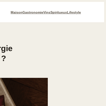
Maison
Gastronomie
Vins
Spiritueux
Lifestyle
rgie
 ?