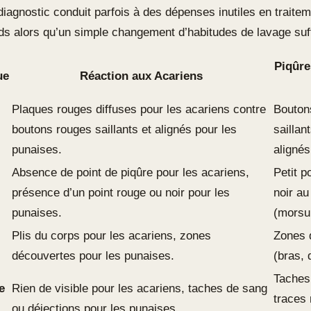
diagnostic conduit parfois à des dépenses inutiles en traite
ds alors qu’un simple changement d’habitudes de lavage suff
Piqûre
ue
Réaction aux Acariens
Plaques rouges diffuses pour les acariens contre
Bouton
boutons rouges saillants et alignés pour les
saillan
punaises.
alignés
Absence de point de piqûre pour les acariens,
Petit p
présence d’un point rouge ou noir pour les
noir au
punaises.
(morsu
Plis du corps pour les acariens, zones
Zones 
découvertes pour les punaises.
(bras, 
Taches
e
Rien de visible pour les acariens, taches de sang
traces 
ou déjections pour les punaises.