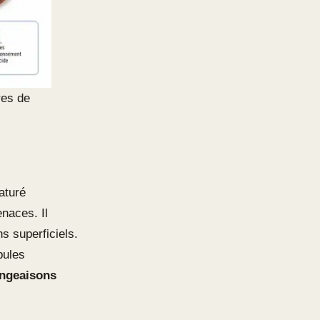
res de
aturé
naces. Il
s superficiels.
pules
ngeaisons