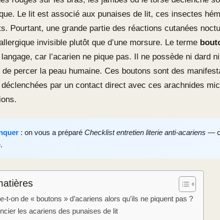
ique. Le lit est associé aux punaises de lit, ces insectes h
its. Pourtant, une grande partie des réactions cutanées noct
allergique invisible plutôt que d’une morsure. Le terme
bout
langage, car l’acarien ne pique pas. Il ne possède ni dard ni
 de percer la peau humaine. Ces boutons sont des manifest
 déclenchées par un contact direct avec ces arachnides mi
ions.
nquer
: on vous a préparé
Checklist entretien literie anti-acariens
— c’
.
matières
e-t-on de « boutons » d’acariens alors qu’ils ne piquent pas ?
encier les acariens des punaises de lit