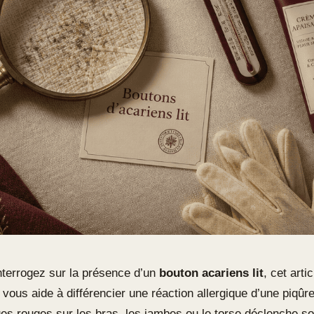
nterrogez sur la présence d’un
bouton acariens lit
, cet arti
vous aide à différencier une réaction allergique d’une piqûre
es rouges sur les bras, les jambes ou le torse déclenche s