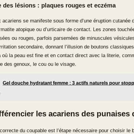
 des lésions : plaques rouges et eczéma
x acariens se manifeste sous forme d’une éruption cutanée d
rmatite atopique ou d’urticaire de contact. Les zones touché
sées ou rouges, parfois parsemées de minuscules vésicules
rritation secondaire, donnant l’illusion de boutons classiqu
 où la peau est fine et en contact direct avec la literie, com
re des genoux, le cou ou le visage.
Gel douche hydratant femme : 3 actifs naturels pour stopp
s
fférencier les acariens des punaises d
n correcte du coupable est l’étape nécessaire pour choisir le 