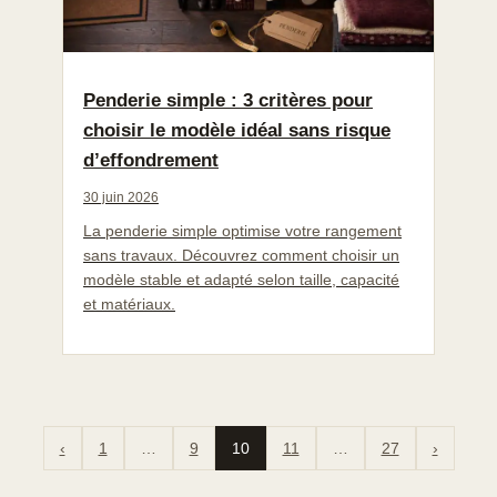
Penderie simple : 3 critères pour
choisir le modèle idéal sans risque
d’effondrement
30 juin 2026
La penderie simple optimise votre rangement
sans travaux. Découvrez comment choisir un
modèle stable et adapté selon taille, capacité
et matériaux.
‹
1
…
9
10
11
…
27
›