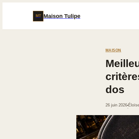
Maison Tulipe
MT
MAISON
Meille
critèr
dos
26 juin 2026
Éloïs
·