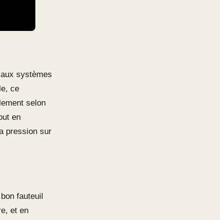
t aux systèmes
le, ce
lement selon
out en
la pression sur
bon fauteuil
e, et en