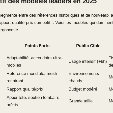
if des modèles leaders en 2025
egmente entre des références historiques et de nouveaux a
pport qualité-prix compétitif. Voici les modèles qui dominent
’ergonomie.
Points Forts
Public Cible
Adaptabilité, accoudoirs ultra-
Ti
Usage intensif (+8h)
mobiles
de
Référence mondiale, mesh
Environnements
Ma
respirant
chauds
Rapport qualité/prix
Budget modéré
M
Appui-tête, soutien lombaire
Grande taille
Me
précis