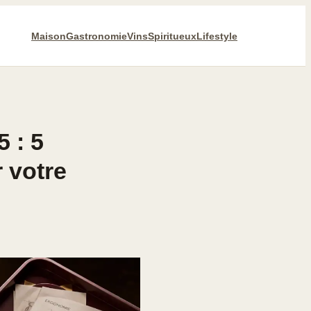
Maison
Gastronomie
Vins
Spiritueux
Lifestyle
 : 5
 votre