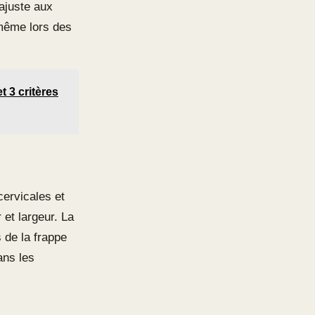
ajuste aux
 même lors des
 3 critères
cervicales et
et largeur. La
s de la frappe
ans les