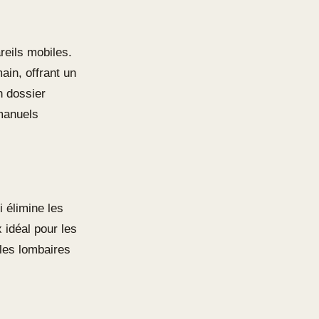
reils mobiles.
in, offrant un
n dossier
 manuels
 élimine les
 idéal pour les
les lombaires